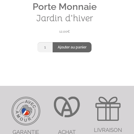
Porte Monnaie
Jardin d'hiver
12,00
€
quantité
Ajouter au panier
de
Porte-
monnaie
Jardin
LIVRAISON
GARANTIE
ACHAT