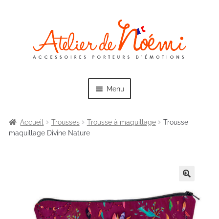
Skip
Skip
to
to
navigation
content
Menu
Accueil
Trousses
Trousse à maquillage
Trousse
maquillage Divine Nature
Exp
Collections
chil
men
Exp
Sacs
chil
men
Exp
Trousses
chil