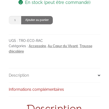
En stock (peut être commandé)
quantité
Ajouter au panier
de
Trousse
écolière
UGS :
TRO-ECO-RAC
Au
Catégories :
Accessoire
,
Au Cœur du Vivant
,
Trousse
coeur
d’écolière
du
vivant
Description
Informations complémentaires
Description