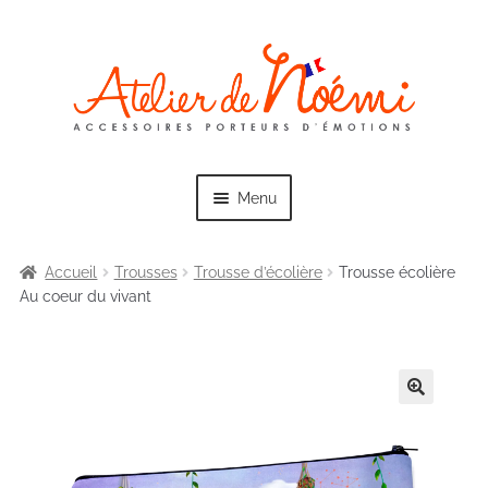
Skip
Skip
to
to
navigation
content
Menu
Accueil
Trousses
Trousse d’écolière
Trousse écolière
Au coeur du vivant
Exp
Collections
chil
men
Exp
Sacs
chil
men
Exp
Trousses
chil