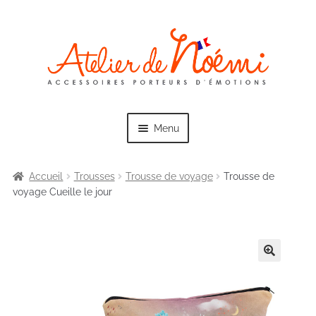
Skip
Skip
to
to
navigation
content
Menu
Accueil
Trousses
Trousse de voyage
Trousse de
voyage Cueille le jour
Exp
Collections
chil
men
Exp
Sacs
chil
men
Exp
Trousses
chil