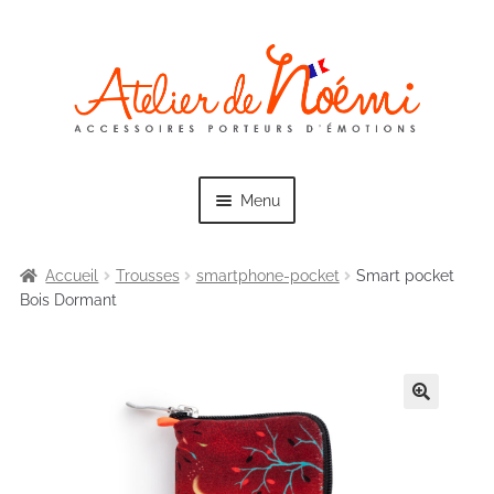
Skip
Skip
to
to
navigation
content
Menu
Accueil
Trousses
smartphone-pocket
Smart pocket
Bois Dormant
Exp
Collections
chil
men
Exp
Sacs
chil
men
Exp
Trousses
chil