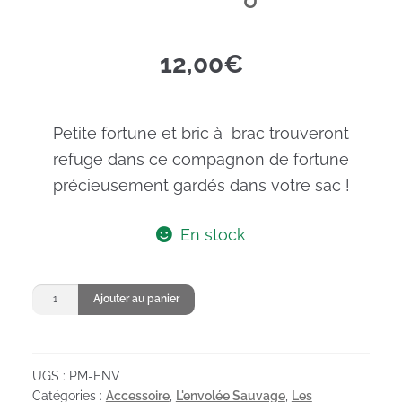
12,00
€
Petite fortune et bric à brac trouveront
refuge dans ce compagnon de fortune
précieusement gardés dans votre sac !
En stock
quantité
Ajouter au panier
de
Porte-
monnaie
UGS :
PM-ENV
L'envolée
Catégories :
Accessoire
,
L'envolée Sauvage
,
Les