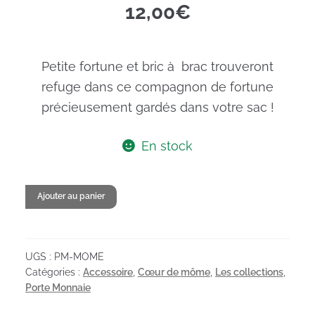
12,00
€
Petite fortune et bric à brac trouveront
refuge dans ce compagnon de fortune
précieusement gardés dans votre sac !
En stock
quantité
Ajouter au panier
de
Porte-
monnaie
UGS :
PM-MOME
Cœur
Catégories :
Accessoire
,
Cœur de môme
,
Les collections
,
de
Porte Monnaie
môme