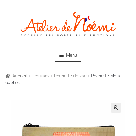
Skip
Skip
to
to
navigation
content
Menu
Accueil
Trousses
Pochette de sac
Pochette Mots
oubliés
Exp
Collections
chil
men
Exp
Sacs
chil
men
Exp
Trousses
chil