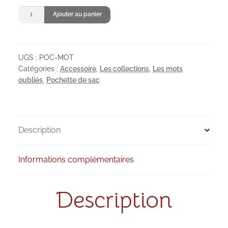
quantité
Ajouter au panier
de
Pochette
Mots
UGS :
POC-MOT
oubliés
Catégories :
Accessoire
,
Les collections
,
Les mots
oubliés
,
Pochette de sac
Description
Informations complémentaires
Description