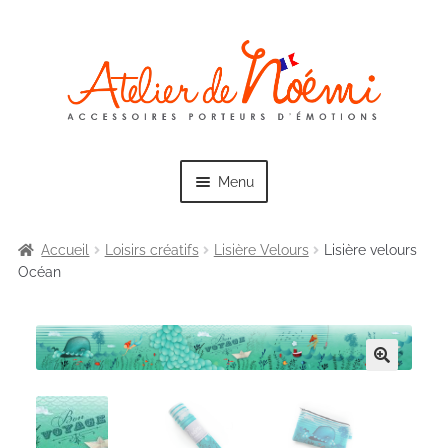
Skip
Skip
to
to
navigation
content
Menu
Accueil
Loisirs créatifs
Lisière Velours
Lisière velours
Océan
Exp
Collections
chil
men
Exp
Sacs
chil
men
Exp
Trousses
chil