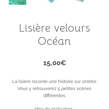
men
Exp
Mode
chil
men
Exp
Déco
chil
Lisière velours
men
Exp
Papeterie
chil
Océan
men
Exp
Loisirs créatifs
chil
men
15,00
€
La lisière raconte une histoire sur 1mètre.
Vous y retrouverez 5 petites scènes
différentes.
Idée de réalisation :