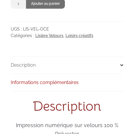
quantité
Ajouter au panier
de
Lisière
velours
UGS :
LIS-VEL-OCE
Océan
Catégories :
Lisière Velours
,
Loisirs créatifs
Description
Informations complémentaires
Description
Impression numérique sur velours 100 %
Polyester.