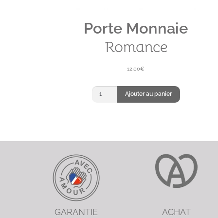
Porte Monnaie
Romance
12,00
€
quantité
Ajouter au panier
de
Porte-
monnaie
Romance
GARANTIE
ACHAT