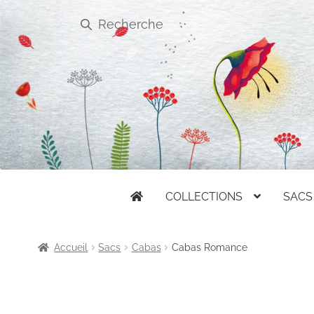
Recherche
Skip
Skip
to
to
COLLECTIONS
SACS
navigation
content
Accueil
Sacs
Cabas
Cabas Romance