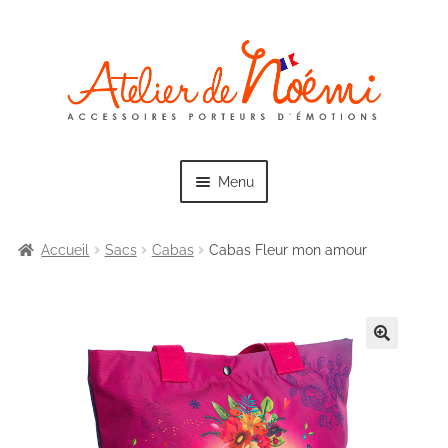
Skip
Skip
to
to
navigation
content
Menu
Accueil
Sacs
Cabas
Cabas Fleur mon amour
Exp
Collections
chil
men
Exp
Sacs
chil
men
Exp
Trousses
chil